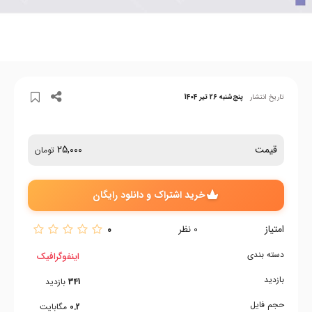
تاریخ انتشار
پنج‌شنبه 26 تیر 1404
قیمت
25,000
تومان
خرید اشتراک و دانلود رایگان
امتیاز
0
0
نظر
دسته بندی
اینفوگرافیک
بازدید
341
بازدید
حجم فایل
0.2
مگابایت