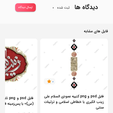
دیدگاه ها
ثبت شده
0
ارسال دیدگاه
فایل های مشابه
0
فایل psd و png کتیبه عمودی السلام علی
فایل psd و
زینب الکبری با خطاطی اسلامی و تزئینات
(س)» با پس‌زمینه قرمز 
سنتی