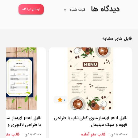
دیدگاه ها
ثبت شده
0
ارسال دیدگاه
فایل های مشابه
0
فایل psd لایه‌باز منوی کافی‌شاپ با طراحی
فایل psd لایه‌با
قهوه و سبک مینیمال
با طراحی لاکچری و قاب
قالب منو آماده
قالب منو آما
دسته بندی :
دسته بندی :