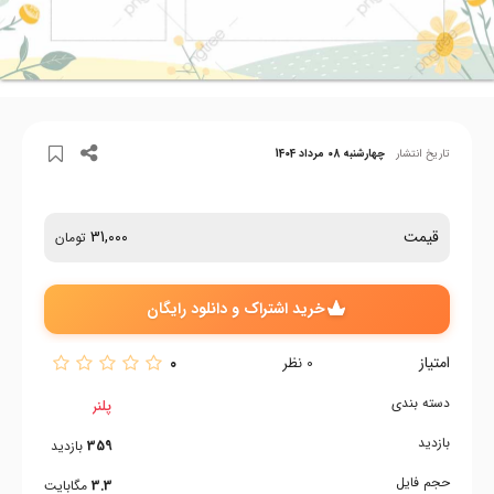
تاریخ انتشار
چهارشنبه 08 مرداد 1404
قیمت
31,000
تومان
خرید اشتراک و دانلود رایگان
امتیاز
0
0
نظر
دسته بندی
پلنر
بازدید
359
بازدید
حجم فایل
3.3
مگابایت