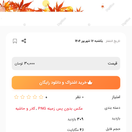
تاریخ انتشار
یکشنبه 16 شهریور 1404
قیمت
30,000
تومان
خرید اشتراک و دانلود رایگان
امتیاز
0
0
نظر
دسته بندی
,
عکس بدون پس زمینه PNG
کادر و حاشیه
بازدید
309
بازدید
حجم فایل
4.1
مگابایت