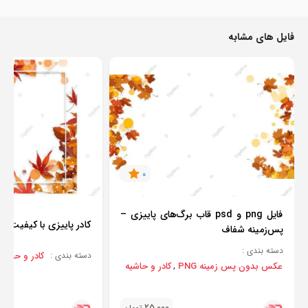
فایل های مشابه
0
فایل png و psd قاب برگ‌های پاییزی –
کادر پاییزی با کیفیت بال
پس‌زمینه شفاف
دسته بندی :
کادر و حاشیه
دسته بندی :
عکس بدون پس زمینه PNG
کادر و حاشیه
,
25,000