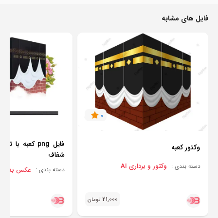
فایل های مشابه
0
فایل png کعبه با
وکتور کعبه
شفاف
وکتور و برداری AI
دسته بندی :
عکس بدون پس
دسته بندی :
21,000
تومان