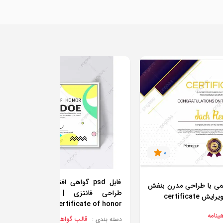
0
0
فایل psd گواهی افتخار رنگارنگ و مدر
هی رسمی با طراحی مدرن بنفش
طراحی فانتزی | قالب قابل ویرا
certificat
certificate of honor
ینامه
قالب گواهینامه
دسته بندی :