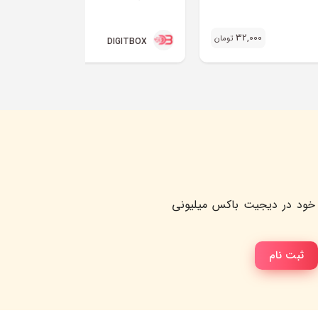
32,000
32,000
تومان
تو
DIGITBOX
خود در دیجیت باکس میلیونی
ثبت نام