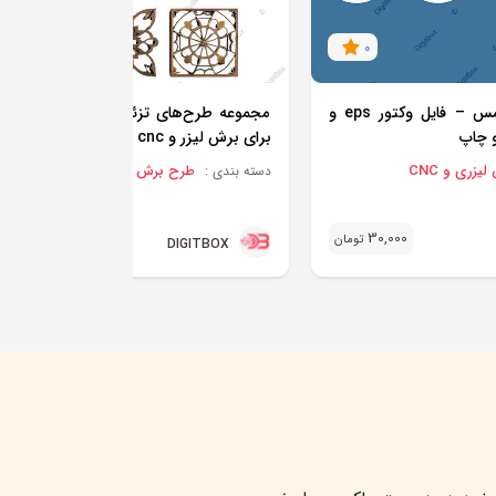
0
0
مجموعه آویز کریسمس – فایل وکتور eps و
م
برای برش لیزر و cnc
زری و CNC
طرح برش لیزری و CNC
دسته بندی :
30,000
30,000
تومان
تو
DIGITBOX