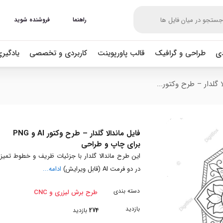
راهنما
فروشنده شوید
دی
طراحی و گرافیک
قالب پاورپوینت
کاربردی و تخصصی
یادگیر
ا گلدار – طرح وکتور...
فایل ماندالا گلدار – طرح وکتور AI و PNG
برای چاپ و طراحی
این طرح ماندالا گلدار با جزئیات ظریف و خطوط تمیز،
در دو فرمت AI (قابل ویرایش)
ادامه...
دسته بندی
طرح برش لیزری و CNC
بازدید
274
بازدید