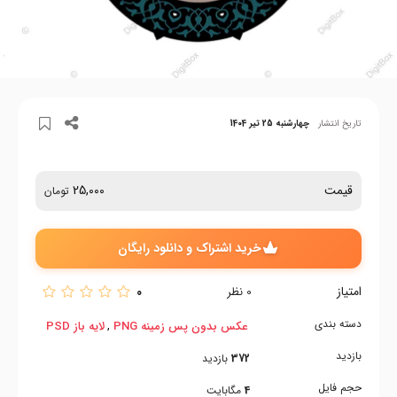
تاریخ انتشار
چهارشنبه 25 تیر 1404
قیمت
25,000
تومان
خرید اشتراک و دانلود رایگان
امتیاز
0
0
نظر
دسته بندی
,
عکس بدون پس زمینه PNG
لایه باز PSD
بازدید
372
بازدید
حجم فایل
4
مگابایت