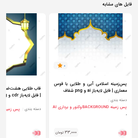
فایل های مشابه
0
پس‌زمینه اسلامی آبی و طلایی با قوس
قاب طلایی هشت‌ضلعی ب
معماری | فایل لایه‌باز ai و png شفاف
| فایل لایه‌باز cdr و png شفاف
دسته بندی :
پس زمینه BACKGROUND
وکتور و برداری AI
پس زمینه BACKGROUND
دسته بندی :
,
33,000
تومان