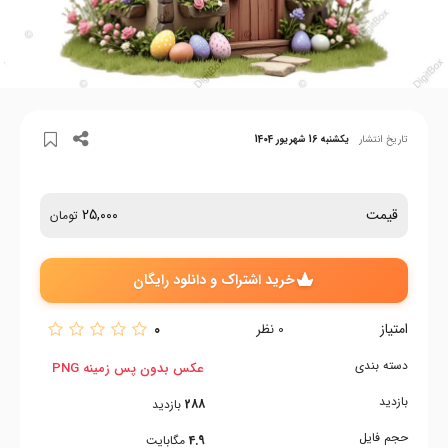
تاریخ انتشار
یکشنبه 16 شهریور 1404
قیمت
25,000
تومان
خرید اشتراک و دانلود رایگان
امتیاز
0
0
نظر
دسته بندی
عکس بدون پس زمینه PNG
بازدید
288
بازدید
حجم فایل
4.9
مگابایت