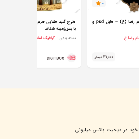
0
0
طرح لایه‌باز حرم امام رضا (ع) – فایل psd و
ط
با پس‌زمینه شفاف
ام رضا ع
گرافیک امام رضا ع
دسته بندی :
25,000
31,000
تومان
تو
DIGITBOX
خود در دیجیت باکس میلیونی