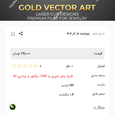
تاریخ انتشار
چهارشنبه 05 آذر 1404
قیمت
25,000
تومان
امتیاز
0
0
نظر
دسته بندی
,
طرح برش لیزری و CNC
وکتور و برداری AI
بازدید
176
بازدید
حجم فایل
0.4
مگابایت
سازگار با :