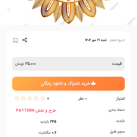
تاریخ انتشار
شنبه 19 مهر 1404
قیمت
25,000
تومان
خرید اشتراک و دانلود رایگان
امتیاز
0
0
نظر
دسته بندی
طرح و نقش PATTERN
بازدید
245
بازدید
حجم فایل
0.6
مگابایت