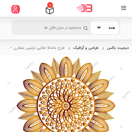
0
همه
دیجیت باکس
طراحی و گرافیک
طرح ماندالا طلایی تزئینی متقارن –...