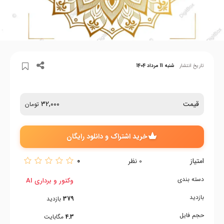
تاریخ انتشار
شنبه 11 مرداد 1404
قیمت
32,000
تومان
خرید اشتراک و دانلود رایگان
امتیاز
0
0
نظر
دسته بندی
وکتور و برداری AI
بازدید
379
بازدید
حجم فایل
4.3
مگابایت