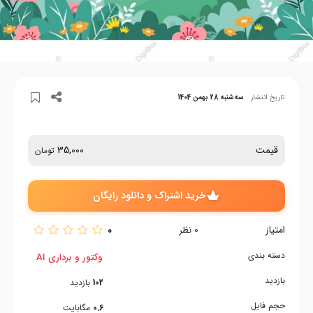
تاریخ انتشار
سه‌شنبه 28 بهمن 1404
قیمت
35,000
تومان
خرید اشتراک و دانلود رایگان
امتیاز
0
0
نظر
دسته بندی
وکتور و برداری AI
بازدید
102
بازدید
حجم فایل
0.6
مگابایت