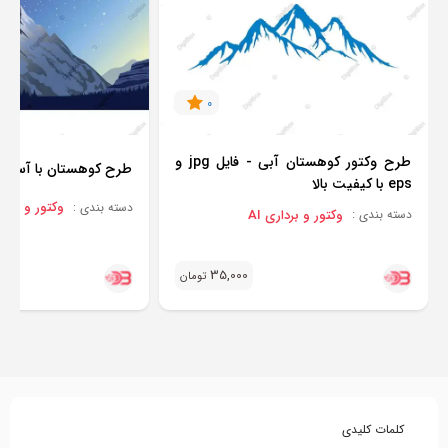
0
طرح وکتور کوهستان آبی - فایل jpg و
طرح کوهستان با آسمان
eps با کیفیت بالا
وکتور و برداری
دسته بندی :
وکتور و برداری AI
دسته بندی :
35,000
تومان
کلمات کلیدی