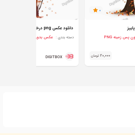
0
0
اییز
دانلود عکس png درخت پاییزی
پس زمینه PNG
عکس بدون پس زمینه PNG
دسته بندی :
20,000
رایگان
تومان
DIGITBOX