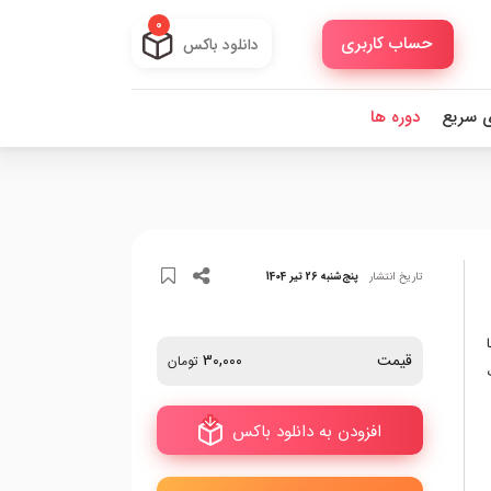
0
حساب کاربری
دانلود باکس
ی سریع
دوره ها
تاریخ انتشار
پنج‌شنبه 26 تیر 1404
با
قیمت
30,000
تومان
افزودن به دانلود باکس