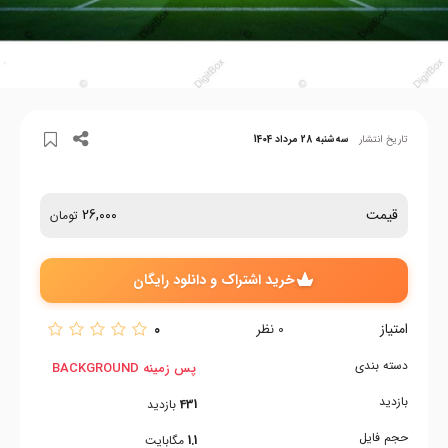
تاریخ انتشار
سه‌شنبه 28 مرداد 1404
قیمت
26,000
تومان
خرید اشتراک و دانلود رایگان
امتیاز
0
0
نظر
دسته بندی
پس زمینه BACKGROUND
بازدید
431
بازدید
حجم فایل
1.1
مگابایت