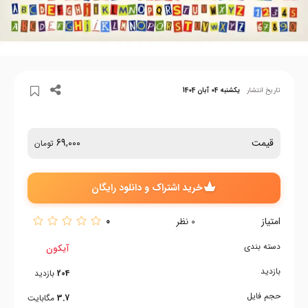
تاریخ انتشار
یکشنبه 04 آبان 1404
قیمت
69,000
تومان
خرید اشتراک و دانلود رایگان
امتیاز
0
0
نظر
دسته بندی
آیکون
بازدید
204
بازدید
حجم فایل
3.7
مگابایت