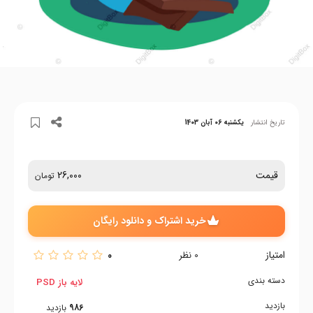
تاریخ انتشار
یکشنبه 06 آبان 1403
قیمت
26,000
تومان
خرید اشتراک و دانلود رایگان
امتیاز
0
0
نظر
دسته بندی
لایه باز PSD
بازدید
986
بازدید