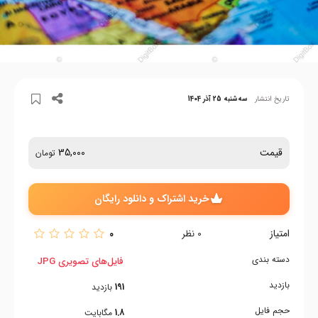
تاریخ انتشار
سه‌شنبه 25 آذر 1404
قیمت
35,000
تومان
خرید اشتراک و دانلود رایگان
امتیاز
0
0
نظر
دسته بندی
فایل‌های تصویری JPG
بازدید
191
بازدید
حجم فایل
1.8
مگابایت