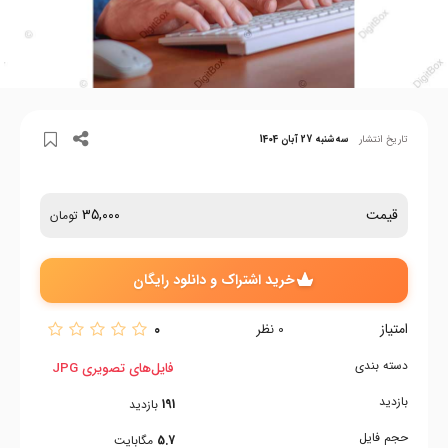
تاریخ انتشار
سه‌شنبه 27 آبان 1404
قیمت
35,000
تومان
خرید اشتراک و دانلود رایگان
امتیاز
0
0
نظر
دسته بندی
فایل‌های تصویری JPG
بازدید
191
بازدید
حجم فایل
5.7
مگابایت