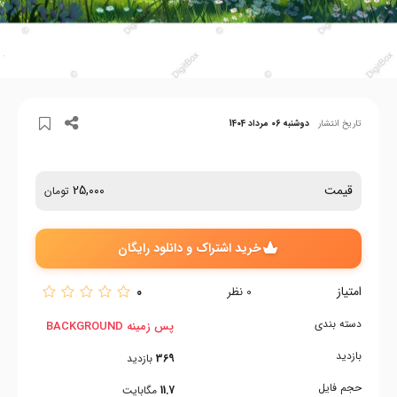
تاریخ انتشار
دوشنبه 06 مرداد 1404
قیمت
25,000
تومان
خرید اشتراک و دانلود رایگان
امتیاز
0
0
نظر
دسته بندی
پس زمینه BACKGROUND
بازدید
369
بازدید
حجم فایل
11.7
مگابایت