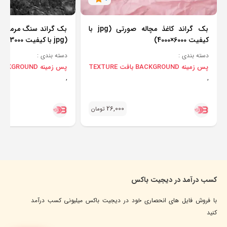
بک گراند کاغذ مچاله صورتی (jpg با
بک گراند سنگ مرمر تیر
کیفیت 6000×4000)
(jpg با کیفیت 3000×4600)
دسته بندی :
دسته بندی :
پس زمینه BACKGROUND
بافت TEXTURE
پس زمینه BACKGROUND
,
,
26,000
تومان
کسب درآمد در دیجیت باکس
با فروش فایل های انحصاری خود در دیجیت باکس میلیونی کسب درآمد
کنید