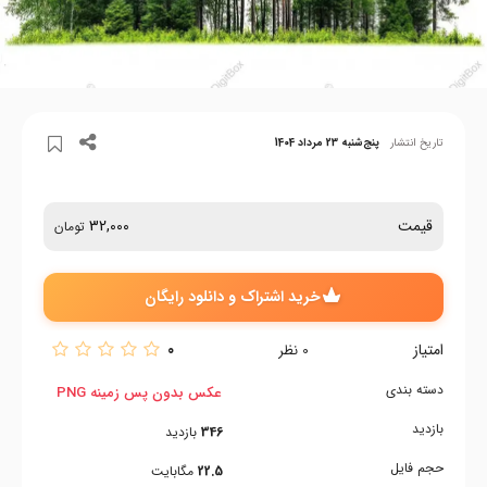
تاریخ انتشار
پنج‌شنبه 23 مرداد 1404
قیمت
32,000
تومان
خرید اشتراک و دانلود رایگان
امتیاز
0
0
نظر
دسته بندی
عکس بدون پس زمینه PNG
بازدید
346
بازدید
حجم فایل
22.5
مگابایت