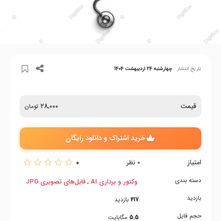
تاریخ انتشار
چهارشنبه 24 اردیبهشت 1404
قیمت
28,000
تومان
خرید اشتراک و دانلود رایگان
امتیاز
0
0
نظر
دسته بندی
,
وکتور و برداری AI
فایل‌های تصویری JPG
بازدید
417
بازدید
حجم فایل
5.5
مگابایت