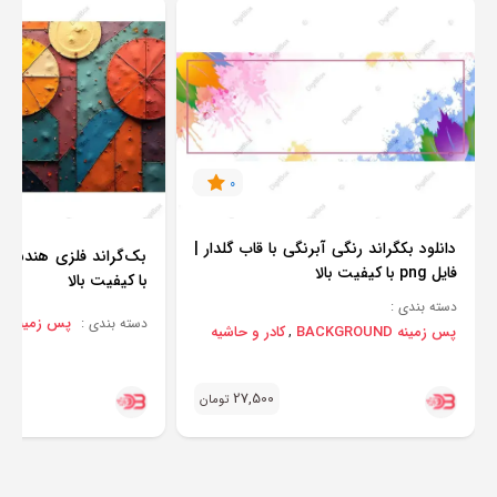
0
دانلود بکگراند رنگی آبرنگی با قاب گلدار |
فایل png با کیفیت بالا
با کیفیت بالا
دسته بندی :
پس زمینه BACKGROUND
دسته بندی :
پس زمینه BACKGROUND
کادر و حاشیه
,
27,500
تومان