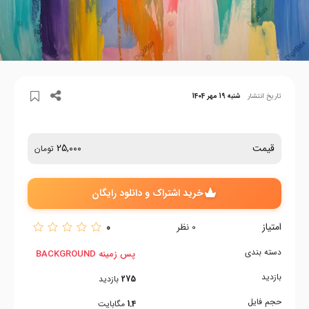
تاریخ انتشار
شنبه 19 مهر 1404
قیمت
25,000
تومان
خرید اشتراک و دانلود رایگان
امتیاز
0
0
نظر
دسته بندی
پس زمینه BACKGROUND
بازدید
275
بازدید
حجم فایل
1.4
مگابایت