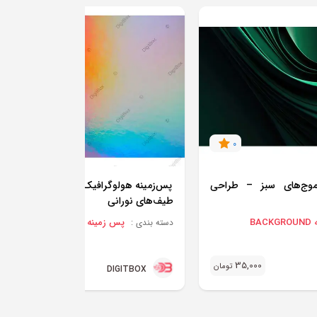
0
0
 موج‌های سبز – طراحی
پس‌زمینه هولوگرافیک رنگی – بافت درخشا
طیف‌های نورانی
BA
پس زمینه BACKGROUND
دسته بندی :
35,000
35,000
تومان
تو
DIGITBOX