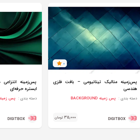
0
پس‌زمینه متالیک تیتانیومی – بافت فلزی
پس‌زمینه انتزاعی
هندسی
ابستره حرفه‌ای
پس زمینه BACKGROUND
پس زمینه CKGROUND
دسته بندی :
دسته بندی :
35,000
تومان
DIGITBOX
DIGITBOX