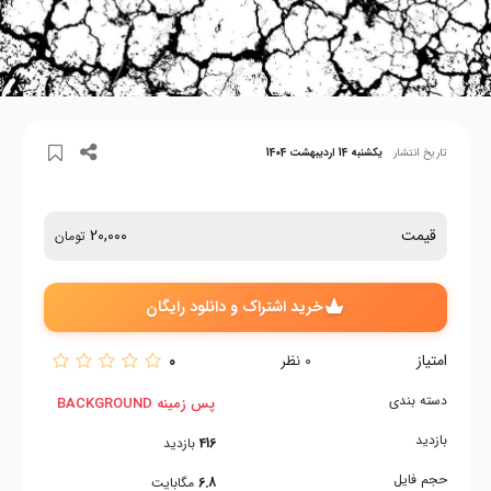
تاریخ انتشار
یکشنبه 14 اردیبهشت 1404
قیمت
20,000
تومان
خرید اشتراک و دانلود رایگان
امتیاز
0
0
نظر
دسته بندی
پس زمینه BACKGROUND
بازدید
416
بازدید
حجم فایل
6.8
مگابایت