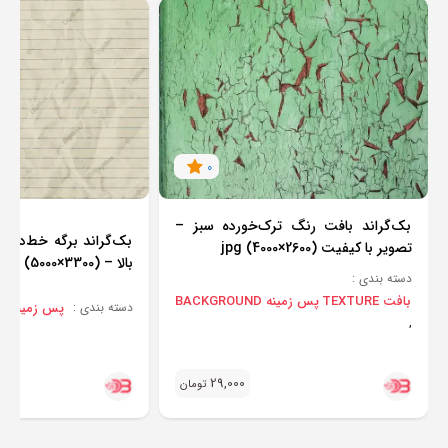
0
بک‌گراند بافت رنگ ترک‌خورده سبز –
بک‌گراند برگه خط‌دار 
تصویر با کیفیت jpg (4000×2600)
بالا – jpg (5000×3300)
دسته بندی :
بافت TEXTURE
پس زمینه BACKGROUND
پس زمینه BACKGROUND
دسته بندی :
,
29,000
تومان