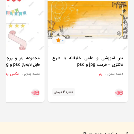
0
بنر آموزشی و علمی خلاقانه با طرح
مجموعه بنر و پرچم 
فانتزی – فرمت jpg و psd
فایل لایه‌باز psd و png با کیفیت بالا
بنر
عکس بدون پس
دسته بندی :
دسته بندی :
30,000
تومان
کسب درآمد در دیجیت باکس