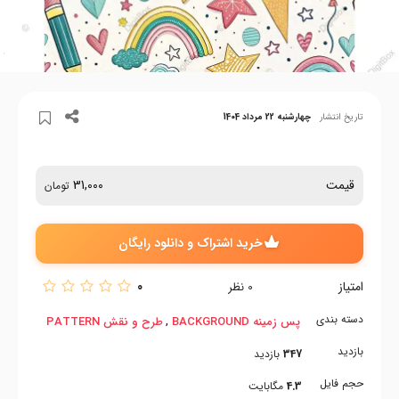
تاریخ انتشار
چهارشنبه 22 مرداد 1404
قیمت
31,000
تومان
خرید اشتراک و دانلود رایگان
امتیاز
0
0
نظر
دسته بندی
,
پس زمینه BACKGROUND
طرح و نقش PATTERN
بازدید
347
بازدید
حجم فایل
4.3
مگابایت