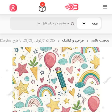
0
همه
دیجیت باکس
طراحی و گرافیک
بکگراند کارتونی رنگارنگ با طرح ستاره،彩虹...