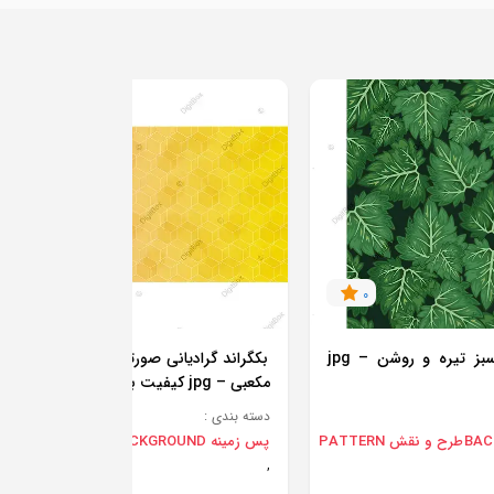
0
0
بکگراند طرح برگ سبز تیره و روشن – jpg
بکگراند گرادیانی صورتی و زرد با الگوی هن
مکعبی – jpg کیفیت بالا
دسته بندی :
طرح و نقش PATTERN
پس زمینه BACKGROUND
طرح و نقش PATTERN
,