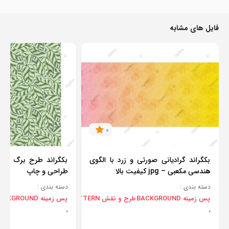
فایل های مشابه
0
بکگراند گرادیانی صورتی و زرد با الگوی
بکگراند طرح برگ سبز
هندسی مکعبی – jpg کیفیت بالا
طراحی و چاپ
دسته بندی :
دسته بندی :
پس زمینه BACKGROUND
طرح و نقش PATTERN
پس زمینه BACKGROUND
,
,