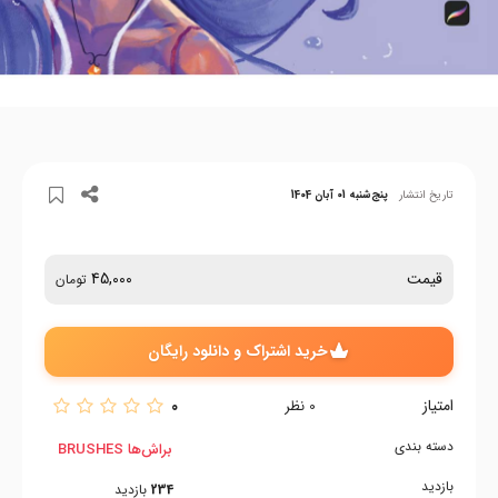
تاریخ انتشار
پنج‌شنبه 01 آبان 1404
قیمت
45,000
تومان
خرید اشتراک و دانلود رایگان
امتیاز
0
0
نظر
دسته بندی
براش‌ها BRUSHES
بازدید
234
بازدید