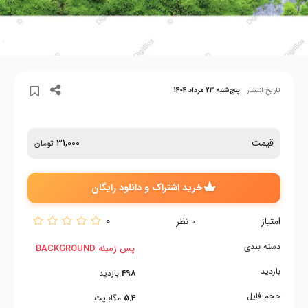
تاریخ انتشار
پنج‌شنبه 23 مرداد 1404
قیمت
31,000
تومان
خرید اشتراک و دانلود رایگان
امتیاز
0
0
نظر
دسته بندی
پس زمینه BACKGROUND
بازدید
498
بازدید
حجم فایل
5.4
مگابایت