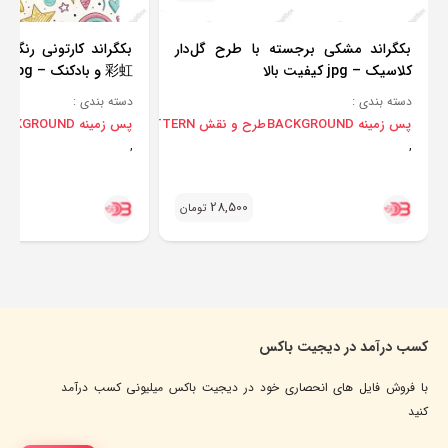
بکگراند مشکی برجسته با طرح گل‌دار
بکگراند کارتونی رنگار
کلاسیک – jpg کیفیت بالا
彩虹 و بادکنک – jpg کیفیت بالا
دسته بندی :
دسته بندی :
پس زمینه BACKGROUND
طرح و نقش PATTERN
پس زمینه BACKGROUND
,
,
28,500
تومان
کسب درآمد در دیجیت باکس
با فروش فایل های انحصاری خود در دیجیت باکس میلیونی کسب درآمد
کنید