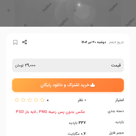
تاریخ انتشار
دوشنبه 30 تیر 1404
قیمت
29,000
تومان
خرید اشتراک و دانلود رایگان
امتیاز
0
0
نظر
دسته بندی
,
عکس بدون پس زمینه PNG
لایه باز PSD
بازدید
337
بازدید
حجم فایل
0.7
مگابایت