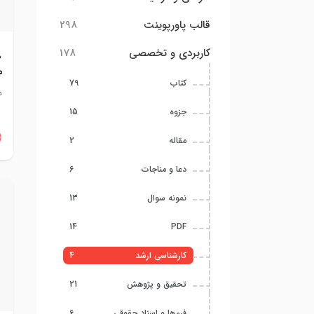
قالب پاورپوینت
298
کاربردی و تخصصی
178
د
م
کتاب
79
د
جزوه
15
مقاله
2
دعا و مناجات
6
نمونه سوال
13
14
PDF
کارشناسی ارشد
4
تحقیق و پژوهش
21
فرم‌ها و اسناد حقوقی
6